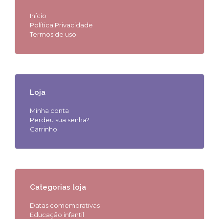
Início
Política Privacidade
Termos de uso
Loja
Minha conta
Perdeu sua senha?
Carrinho
Categorias loja
Datas comemorativas
Educação infantil