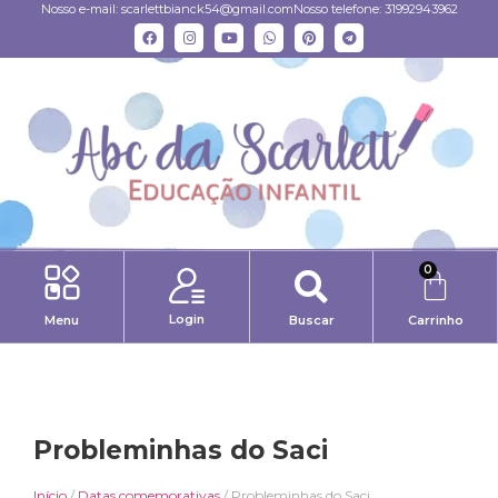
Nosso e-mail:
scarlettbianck54@gmail.com
Nosso telefone: 31992943962
0
Login
Menu
Buscar
Carrinho
Probleminhas do Saci
Início
/
Datas comemorativas
/ Probleminhas do Saci