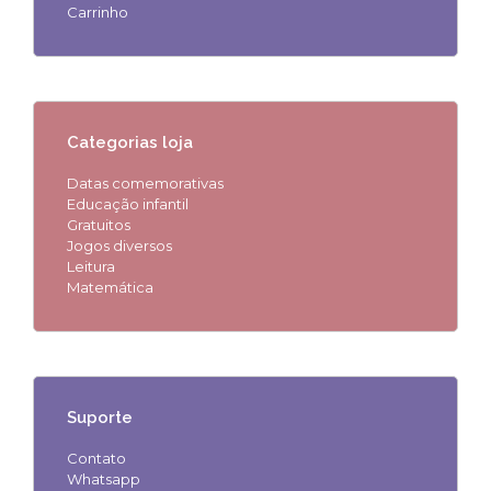
Carrinho
Categorias loja
Datas comemorativas
Educação infantil
Gratuitos
Jogos diversos
Leitura
Matemática
Suporte
Contato
Whatsapp