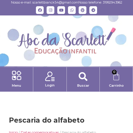
Nosso e-mail:
scarlettbianck54@gmail.com
Nosso telefone: 31992943962
0
Login
Menu
Buscar
Carrinho
Pescaria do alfabeto
Início
/
Datas comemorativas
/ Pescaria do alfabeto