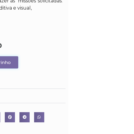
zer as “missões”solicitadas.
tiva e visual,
0
rinho