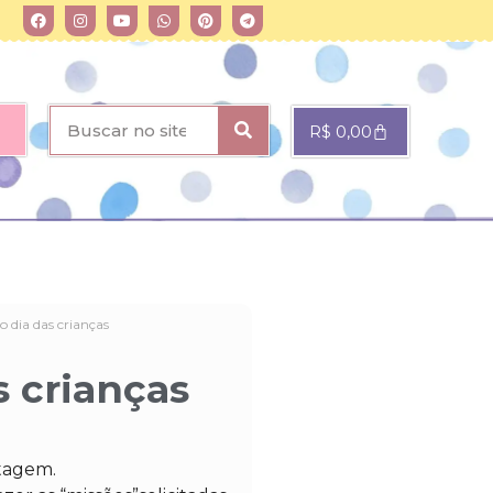
R$
0,00
o dia das crianças
s crianças
ntagem.