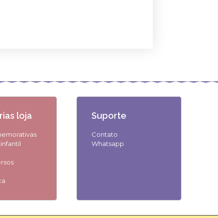
ias loja
Suporte
memorativas
Contato
nfantil
Whatsapp
ersos
ca