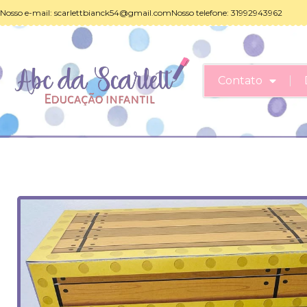
Nosso e-mail:
scarlettbianck54@gmail.com
Nosso telefone: 31992943962
Contato