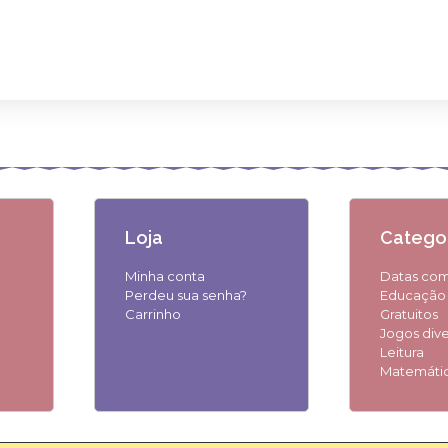
Loja
Categor
Minha conta
Datas co
Perdeu sua senha?
Educação i
Carrinho
Gratuitos
Jogos div
Leitura
Matemáti