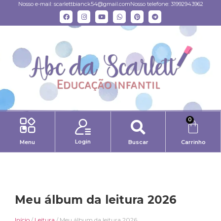
Nosso e-mail:
scarlettbianck54@gmail.com
Nosso telefone: 31992943962
0
Login
Menu
Buscar
Carrinho
Meu álbum da leitura 2026
Início
/
Leitura
/ Meu álbum da leitura 2026