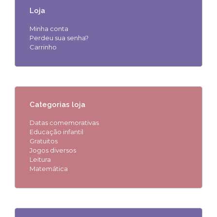
Loja
Minha conta
Perdeu sua senha?
Carrinho
Categorias loja
Datas comemorativas
Educação infantil
Gratuitos
Jogos diversos
Leitura
Matemática