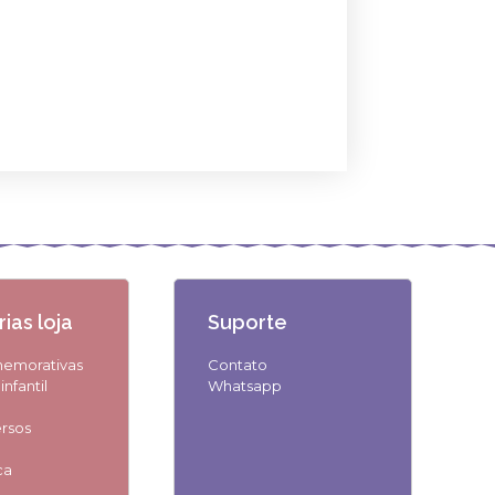
ias loja
Suporte
memorativas
Contato
nfantil
Whatsapp
ersos
ca