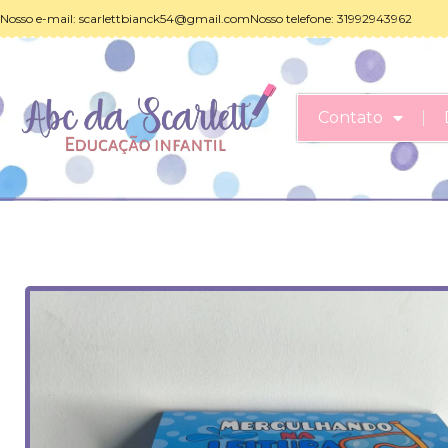
Nosso e-mail:
scarlettbianck54@gmail.com
Nosso telefone: 31992943962
Contato