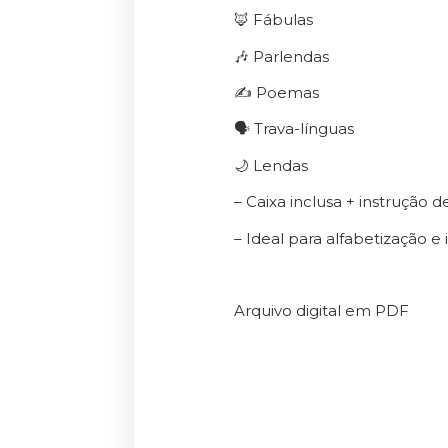
🦊 Fábulas
🎶 Parlendas
✍️ Poemas
🗣️ Trava-línguas
🌙 Lendas
– Caixa inclusa + instruçã
– Ideal para alfabetização e 
Arquivo digital em PDF