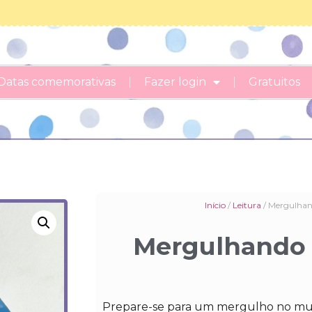
Datas comemorativas
Fazer login
Gratuitos
Início
/
Leitura
/ Mergulhand
Mergulhando n
Prepare-se para um mergulho no mun