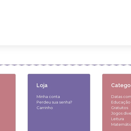
Loja
Categor
Minha conta
Datas co
Perdeu sua senha?
Educação i
Carrinho
Gratuitos
Jogos div
Leitura
Matemáti