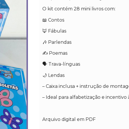
O kit contém 28 mini livros com:
📖 Contos
🦊 Fábulas
🎶 Parlendas
✍️ Poemas
🗣️ Trava-línguas
🌙 Lendas
– Caixa inclusa + instrução de monta
– Ideal para alfabetização e incentivo 
Arquivo digital em PDF