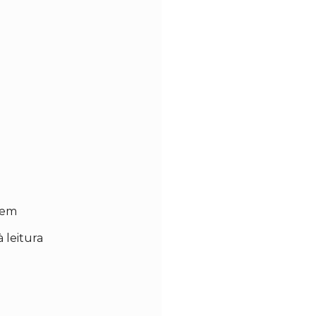
gem
à leitura