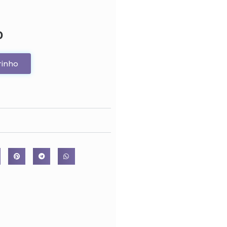
0
rinho