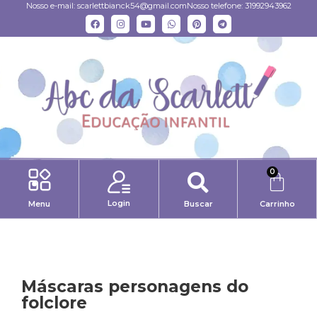
Nosso e-mail:
scarlettbianck54@gmail.com
Nosso telefone: 31992943962
0
Login
Menu
Buscar
Carrinho
Máscaras personagens do
folclore