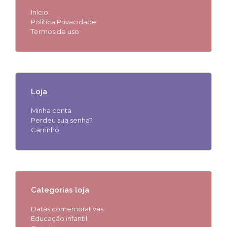
Início
Política Privacidade
Termos de uso
Loja
Minha conta
Perdeu sua senha?
Carrinho
Categorias loja
Datas comemorativas
Educação infantil