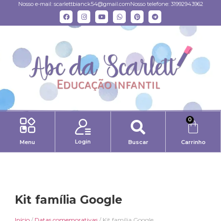
Nosso e-mail:
scarlettbianck54@gmail.com
Nosso telefone: 31992943962
0
Login
Menu
Buscar
Carrinho
Kit família Google
Início
/
Datas comemorativas
/ Kit família Google