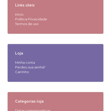
Links úteis
Início
Política Privacidade
Termos de uso
Loja
Minha conta
Perdeu sua senha?
Carrinho
Categorias loja
Datas comemorativas