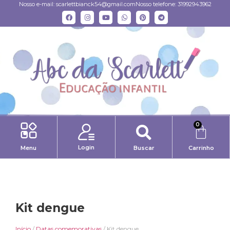
Nosso e-mail:
scarlettbianck54@gmail.com
Nosso telefone: 31992943962
0
Login
Menu
Buscar
Carrinho
Kit dengue
Início
/
Datas comemorativas
/ Kit dengue