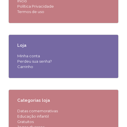
Início
Política Privacidade
Termos de uso
Loja
Minha conta
Perdeu sua senha?
Carrinho
Categorias loja
Datas comemorativas
Educação infantil
Gratuitos
Jogos diversos