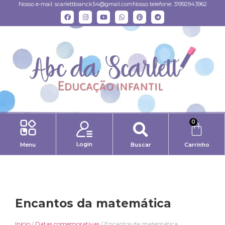
Nosso e-mail:
scarlettbianck54@gmail.com
Nosso telefone: 31992943962
0
Login
Menu
Buscar
Carrinho
Encantos da matemática
Início
/
Datas comemorativas
/ Encantos da matemática