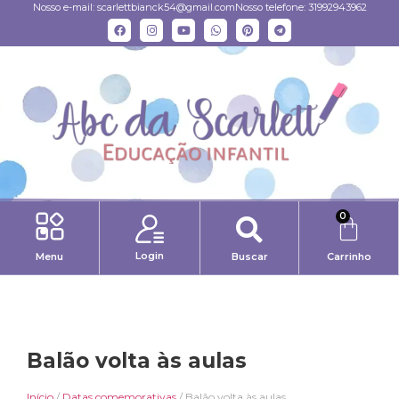
Nosso e-mail:
scarlettbianck54@gmail.com
Nosso telefone: 31992943962
0
Login
Menu
Buscar
Carrinho
Balão volta às aulas
Início
/
Datas comemorativas
/ Balão volta às aulas