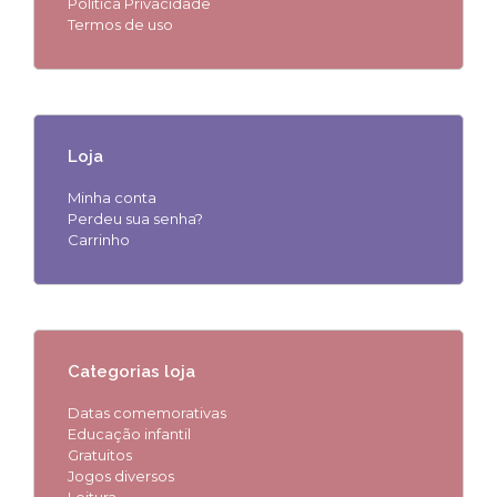
Política Privacidade
Termos de uso
Loja
Minha conta
Perdeu sua senha?
Carrinho
Categorias loja
Datas comemorativas
Educação infantil
Gratuitos
Jogos diversos
Leitura